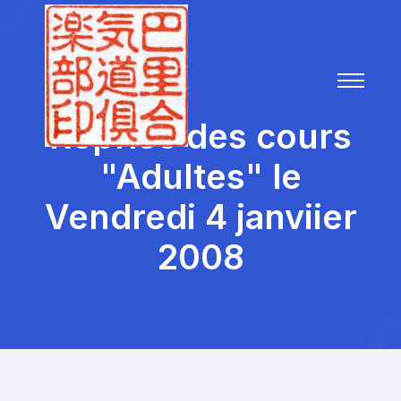
Reprise des cours
"Adultes" le
Vendredi 4 janviier
2008