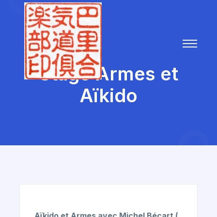
Stage Armes et
Aïkido
Aïkido et Armes avec Michel Bécart (